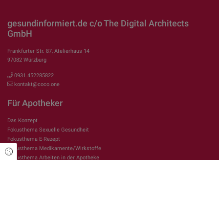
gesundinformiert.de c/o The Digital Architects
GmbH
Frankfurter Str. 87, Atelierhaus 14
97082 Würzburg
0931.452285822
kontakt@coco.one
Für Apotheker
Das Konzept
Fokusthema Sexuelle Gesundheit
Fokusthema E-Rezept
Fokusthema Medikamente/Wirkstoffe
Cookie Einstellungen
Fokusthema Arbeiten in der Apotheke
Rechtliches
Impressum
Datenschutzerklärung