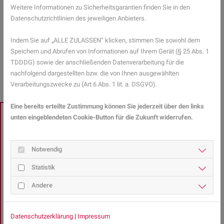
können. Wenn alles reibungslos funktioniert, wird das E-Rezept das
Weitere Informationen zu Sicherheitsgarantien finden Sie in den
bisherige Rezept komplett ablösen.
Datenschutzrichtlinien des jeweiligen Anbieters.
Mehr Gesundheitsinformationen zum Thema E-Rezept finden Sie
Indem Sie auf „ALLE ZULASSEN“ klicken, stimmen Sie sowohl dem
hier.
Speichern und Abrufen von Informationen auf Ihrem Gerät (§ 25 Abs. 1
TDDDG) sowie der anschließenden Datenverarbeitung für die
ZURÜCK ZUR ÜBERSICHT
nachfolgend dargestellten bzw. die von Ihnen ausgewählten
Verarbeitungszwecke zu (Art 6 Abs. 1 lit. a. DSGVO).
Eine bereits erteilte Zustimmung können Sie jederzeit über den links
unten eingeblendeten Cookie-Button für die Zukunft widerrufen.
EXPERTENSUCHE
Sie haben Fragen zu
Notwendig
Gesundheitsthemen?
Statistik
Gesundheits-Expertinnen und -Experten aus Ihrer Region
Andere
beraten Sie gerne.
Hier gelangen Sie zur Expertensuche.
Datenschutzerklärung
|
Impressum