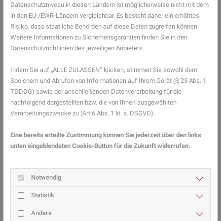
Datenschutzniveau in diesen Ländern ist möglicherweise nicht mit dem
Reiseapotheke für Kinder: Die
in den EU-/EWR-Ländern vergleichbar. Es besteht daher ein erhöhtes
Checkliste für den Familienurlaub
Risiko, dass staatliche Behörden auf diese Daten zugreifen können.
Weitere Informationen zu Sicherheitsgarantien finden Sie in den
Damit unterwegs nichts fehlt, hilft eine strukturierte Packliste.
Datenschutzrichtlinien des jeweiligen Anbieters.
Checkliste Reiseapotheke Kind
Indem Sie auf „ALLE ZULASSEN“ klicken, stimmen Sie sowohl dem
Medikamente
Speichern und Abrufen von Informationen auf Ihrem Gerät (§ 25 Abs. 1
TDDDG) sowie der anschließenden Datenverarbeitung für die
Fiebermittel
nachfolgend dargestellten bzw. die von Ihnen ausgewählten
Schmerzmittel
Verarbeitungszwecke zu (Art 6 Abs. 1 lit. a. DSGVO).
Mittel gegen Durchfall
Elektrolyte
Eine bereits erteilte Zustimmung können Sie jederzeit über den links
Nasenspray
unten eingeblendeten Cookie-Button für die Zukunft widerrufen.
Hustensaft
Mittel gegen Reiseübelkeit
Erste Hilfe
Notwendig
Pflaster
Statistik
Verbände
Desinfektionsmittel
Andere