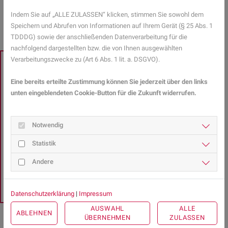
ZURÜCK ZUR ÜBERSICHT
Indem Sie auf „ALLE ZULASSEN“ klicken, stimmen Sie sowohl dem
Speichern und Abrufen von Informationen auf Ihrem Gerät (§ 25 Abs. 1
TDDDG) sowie der anschließenden Datenverarbeitung für die
nachfolgend dargestellten bzw. die von Ihnen ausgewählten
Verarbeitungszwecke zu (Art 6 Abs. 1 lit. a. DSGVO).
EXPERTENSUCHE
Sie haben Fragen zu
Eine bereits erteilte Zustimmung können Sie jederzeit über den links
unten eingeblendeten Cookie-Button für die Zukunft widerrufen.
Gesundheitsthemen?
Notwendig
Gesundheits-Expertinnen und -Experten aus Ihrer Region
Statistik
beraten Sie gerne.
Andere
Hier gelangen Sie zur Expertensuche.
Datenschutzerklärung
|
Impressum
AUSWAHL
ALLE
ABLEHNEN
ÜBERNEHMEN
ZULASSEN