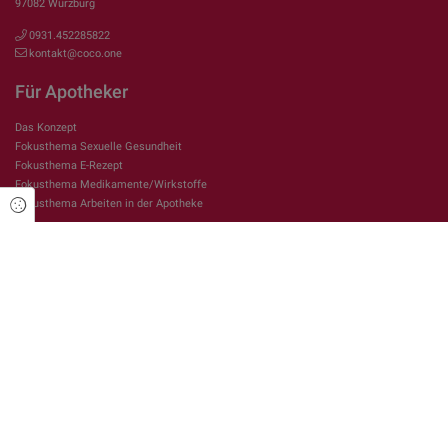
97082 Würzburg
0931.452285822
kontakt@coco.one
Für Apotheker
Das Konzept
Fokusthema Sexuelle Gesundheit
Fokusthema E-Rezept
Fokusthema Medikamente/Wirkstoffe
Fokusthema Arbeiten in der Apotheke
Cookie Einstellungen
Rechtliches
Impressum
Datenschutzerklärung
Über gesundinformiert.de
Auf gesundinformiert.de finden Sie aktuelle Beiträge rund um das Thema
Gesundheit und Wohlbefinden. Passend zu den Beiträgen stellen wir Ihnen den
Ansprechpartner aus Ihrer Region vor.