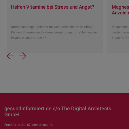
Helfen Vitamine bei Stress und Angst?
Magnes
Anzeiche
Stress und Angst gehören für viele Menschen zum Alltag.
Magnesiumm
Können Vitamine und Nahrungsergänzungsmittel helfen, die
besten Lebe
Psyche zu unterstützen?
Tipps für Sp
Previous
Next
gesundinformiert.de c/o The Digital Architects
GmbH
Frankfurter Str. 87, Atelierhaus 14