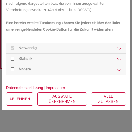
Sie haben Fragen zu
nachfolgend dargestellten bzw. die von Ihnen ausgewählten
Gesundheitsthemen?
Verarbeitungszwecke zu (Art 6 Abs. 1 lit. a. DSGVO).
Eine bereits erteilte Zustimmung können Sie jederzeit über den links
Gesundheits-Expertinnen und -Experten aus Ihrer Region
unten eingeblendeten Cookie-Button für die Zukunft widerrufen.
beraten Sie gerne.
Hier gelangen Sie zur Expertensuche.
Notwendig
Statistik
Andere
Datenschutzerklärung
|
Impressum
AUSWAHL
ALLE
ABLEHNEN
ÜBERNEHMEN
ZULASSEN