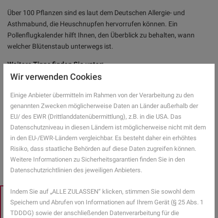
Über 100 Pflanzen sind es laut dem Deutschen Allergie- und
Asthmabund, die Heuschnupfen hervorrufen können. Ein
Pollenflugkalender hilft Ihnen, den Überblick zu behalten, wann
welcher Blütenstaub unterwegs ist.
Weitere Tipps finden Sie unter:
Wissen, was in der Luft liegt
Wir verwenden Cookies
Aktiv leben mit Heuschnupfen
Einige Anbieter übermitteln im Rahmen von der Verarbeitung zu den
Mehr Gesundheitsinformationen zum Thema Heuschnupfen finden
genannten Zwecken möglicherweise Daten an Länder außerhalb der
Sie hier.
EU/ des EWR (Drittlanddatenübermittlung), z.B. in die USA. Das
Datenschutzniveau in diesen Ländern ist möglicherweise nicht mit dem
in den EU-/EWR-Ländern vergleichbar. Es besteht daher ein erhöhtes
ZURÜCK ZUR ÜBERSICHT
Risiko, dass staatliche Behörden auf diese Daten zugreifen können.
Weitere Informationen zu Sicherheitsgarantien finden Sie in den
Datenschutzrichtlinien des jeweiligen Anbieters.
Indem Sie auf „ALLE ZULASSEN“ klicken, stimmen Sie sowohl dem
Speichern und Abrufen von Informationen auf Ihrem Gerät (§ 25 Abs. 1
EXPERTENSUCHE
TDDDG) sowie der anschließenden Datenverarbeitung für die