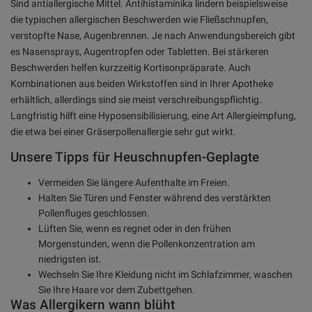
Sind antiallergische Mittel. Antihistaminika lindern beispielsweise
die typischen allergischen Beschwerden wie Fließschnupfen,
verstopfte Nase, Augenbrennen. Je nach Anwendungsbereich gibt
es Nasensprays, Augentropfen oder Tabletten. Bei stärkeren
Beschwerden helfen kurzzeitig Kortisonpräparate. Auch
Kombinationen aus beiden Wirkstoffen sind in Ihrer Apotheke
erhältlich, allerdings sind sie meist verschreibungspflichtig.
Langfristig hilft eine Hyposensibilisierung, eine Art Allergieimpfung,
die etwa bei einer Gräserpollenallergie sehr gut wirkt.
Unsere Tipps für Heuschnupfen-Geplagte
Vermeiden Sie längere Aufenthalte im Freien.
Halten Sie Türen und Fenster während des verstärkten
Pollenfluges geschlossen.
Lüften Sie, wenn es regnet oder in den frühen
Morgenstunden, wenn die Pollenkonzentration am
niedrigsten ist.
Wechseln Sie Ihre Kleidung nicht im Schlafzimmer, waschen
Sie Ihre Haare vor dem Zubettgehen.
Was Allergikern wann blüht