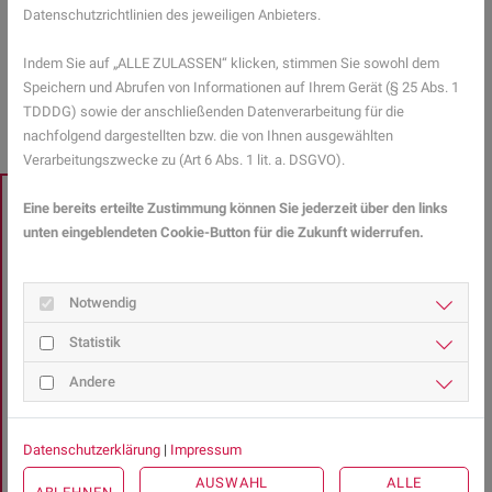
Datenschutzrichtlinien des jeweiligen Anbieters.
Mehr Gesundheitsinformationen zum Thema Ernährung finden Sie
hier.
Indem Sie auf „ALLE ZULASSEN“ klicken, stimmen Sie sowohl dem
Speichern und Abrufen von Informationen auf Ihrem Gerät (§ 25 Abs. 1
ZURÜCK ZUR ÜBERSICHT
TDDDG) sowie der anschließenden Datenverarbeitung für die
nachfolgend dargestellten bzw. die von Ihnen ausgewählten
Verarbeitungszwecke zu (Art 6 Abs. 1 lit. a. DSGVO).
Eine bereits erteilte Zustimmung können Sie jederzeit über den links
EXPERTENSUCHE
unten eingeblendeten Cookie-Button für die Zukunft widerrufen.
Sie haben Fragen zu
Gesundheitsthemen?
Notwendig
Statistik
Gesundheits-Expertinnen und -Experten aus Ihrer Region
beraten Sie gerne.
Andere
Hier gelangen Sie zur Expertensuche.
Datenschutzerklärung
|
Impressum
AUSWAHL
ALLE