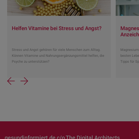
Helfen Vitamine bei Stress und Angst?
Magnes
Anzeiche
Stress und Angst gehören für viele Menschen zum Alltag.
Magnesiumm
Können Vitamine und Nahrungsergänzungsmittel helfen, die
besten Lebe
Psyche zu unterstützen?
Tipps für Sp
Previous
Next
gesundinformiert.de c/o The Digital Architects