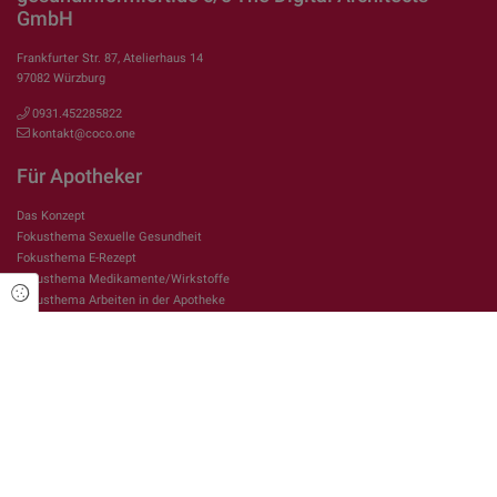
GmbH
Frankfurter Str. 87, Atelierhaus 14
97082 Würzburg
0931.452285822
kontakt@coco.one
Für Apotheker
Das Konzept
Fokusthema Sexuelle Gesundheit
Fokusthema E-Rezept
Fokusthema Medikamente/Wirkstoffe
Cookie Einstellungen
Fokusthema Arbeiten in der Apotheke
Rechtliches
Impressum
Datenschutzerklärung
Über gesundinformiert.de