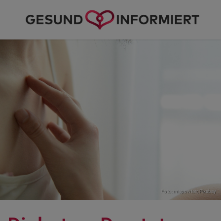
Foto: miapowterr,
Pixabay