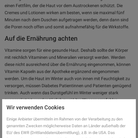
einen Fettfilm, der die Haut vor dem Austrockenen schützt. Die
Cremes und Lotionen wirken am besten, wenn sie maximal fünf
Minuten nach dem Duschen aufgetragen werden, denn dann sind
die Poren noch offen und somit aufnahmefähig für die Wirkstoffe.
Auf die Ernährung achten
Vitamine sorgen für eine gesunde Haut. Deshalb sollte der Körper
mit reichlich Vitaminen und Mineralien versorgt werden. Werden
diese nicht ausreichend über die Ernährung eingenommen, können
Vitamin Kapseln aus der Apotheke ergänzend eingenommen
werden. Um die Haut im Winter auch von innen mit Feuchtigkeit zu
versorgen, müssen Diabetes Patientinnen und Patienten genügend
trinken. Auch wenn das Durstgefühl im Winter weniger stark
ausgeprägt ist, werden täglich zwei Liter Wasser empfohlen.
Wir verwenden Cookies
Dem Juckreiz nicht nachgeben
Einige Anbieter übermitteln im Rahmen von der Verarbeitung zu den
Auch wenn es manchmal nicht auszuhalten scheint: Bei juckender
genannten Zwecken möglicherweise Daten an Länder außerhalb der
Haut sollten sich Diabetikerinnen und Diabetiker nicht kratzen.
EU/ des EWR (Drittlanddatenübermittlung), z.B. in die USA. Das
Durch die scharfen Fingernägel kann die empfindliche, gereizte Haut