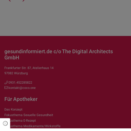
gesundinformiert.de c/o The Digital Architects
GmbH
Frankfurter Str. 87, Atelierhaus 14
97082 Würzburg
0931.452285822
kontakt@coco.one
Für Apotheker
Das Konzept
Fokusthema Sexuelle Gesundheit
Fokusthema E-Rezept
Cookie Einstellungen
Fokusthema Medikamente/Wirkstoffe