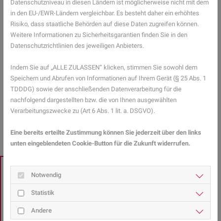
Datenschutzniveau in diesen Ländern ist möglicherweise nicht mit dem
verletzt werden. Pilze und Bakterien können so leichter in die Haut
in den EU-/EWR-Ländern vergleichbar. Es besteht daher ein erhöhtes
eindringen und zu Entzündungen und Infektionen führen. Wer unter
Risiko, dass staatliche Behörden auf diese Daten zugreifen können.
extremen Juckreiz leidet und trotz den oben genannten Tipps keine
Weitere Informationen zu Sicherheitsgarantien finden Sie in den
Besserung verspürt, solle eine Hautärztin oder einen Hautarzt
Datenschutzrichtlinien des jeweiligen Anbieters.
aufsuchen. Diese können Spezialsalben verschreiben, die den
Juckreiz meist rasch lindern.
Indem Sie auf „ALLE ZULASSEN“ klicken, stimmen Sie sowohl dem
Speichern und Abrufen von Informationen auf Ihrem Gerät (§ 25 Abs. 1
Mehr Gesundheitsinformationen zum Thema Diabetes finden Sie
TDDDG) sowie der anschließenden Datenverarbeitung für die
hier.
nachfolgend dargestellten bzw. die von Ihnen ausgewählten
Verarbeitungszwecke zu (Art 6 Abs. 1 lit. a. DSGVO).
ZURÜCK ZUR ÜBERSICHT
Eine bereits erteilte Zustimmung können Sie jederzeit über den links
unten eingeblendeten Cookie-Button für die Zukunft widerrufen.
EXPERTENSUCHE
Notwendig
Sie haben Fragen zu
Statistik
Gesundheitsthemen?
Andere