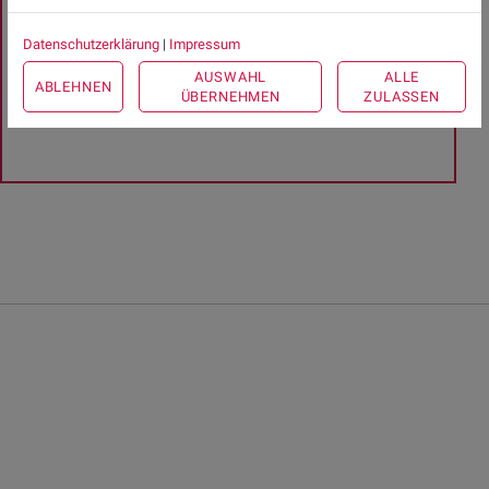
Gesundheits-Expertinnen und -Experten aus Ihrer Region
Datenschutzerklärung
|
Impressum
beraten Sie gerne.
AUSWAHL
ALLE
ABLEHNEN
ÜBERNEHMEN
ZULASSEN
Hier gelangen Sie zur Expertensuche.