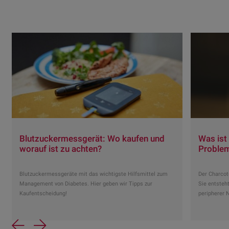
Blutzuckermessgerät: Wo kaufen und
Was ist
worauf ist zu achten?
Problem
Blutzuckermessgeräte mit das wichtigste Hilfsmittel zum
Der Charcot
Management von Diabetes. Hier geben wir Tipps zur
Sie entsteh
Kaufentscheidung!
peripherer 
Previous
Next