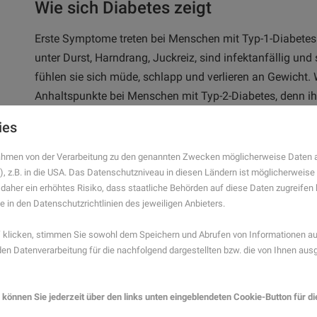
Wie sich Diabetes zeigt
Erste Symptome treten bei Menschen mit Typ-1-Diabetes 
unter Durst, Harndrang, Juckreiz, sind infektanfällig und
fühlen sie sich müde, schlapp und verlieren an Gewicht. 
Anhaltspunkte bei Menschen mit Typ-2-Diabetes, denn ihr
erhöhtes Diabetes-Typ-2 Risiko haben etwa Raucher, Me
ies
einem BMI ≥27 kg/m2, Menschen mit Bluthochdruck ≥1
Fettstoffwechselstörungen und Menschen, bei denen Diab
 Rahmen von der Verarbeitung zu den genannten Zwecken möglicherweise Daten 
), z.B. in die USA. Das Datenschutzniveau in diesen Ländern ist möglicherweise
Menschen mit einem hohen Risiko für einen Typ-2-Diabet
 daher ein erhöhtes Risiko, dass staatliche Behörden auf diese Daten zugreife
des Check-up 35 auf Diabetes testen zu lassen. Die reg
e in den Datenschutzrichtlinien des jeweiligen Anbieters.
beginnende Diabetes rechtzeitig zu erkennen und zu beh
klicken, stimmen Sie sowohl dem Speichern und Abrufen von Informationen auf
Was Menschen mit Diabetes selbst t
n Datenverarbeitung für die nachfolgend dargestellten bzw. die von Ihnen au
Regelmäßig Blutzucker messen und dokumentiere
 können Sie jederzeit über den links unten eingeblendeten Cookie-Button für d
Blutdrucksenkende Medikamente nehmen oder Insul