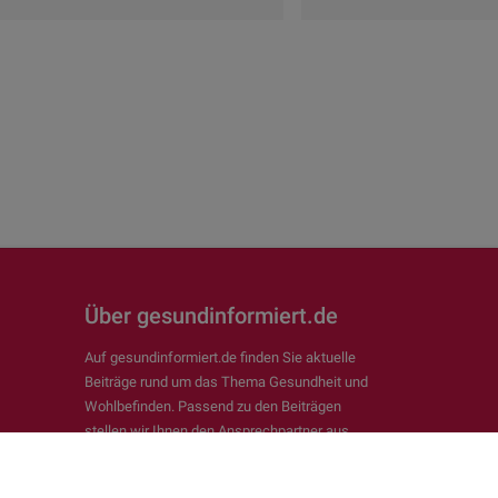
Über gesundinformiert.de
Auf gesundinformiert.de finden Sie aktuelle
Beiträge rund um das Thema Gesundheit und
Wohlbefinden. Passend zu den Beiträgen
stellen wir Ihnen den Ansprechpartner aus
Ihrer Region vor.