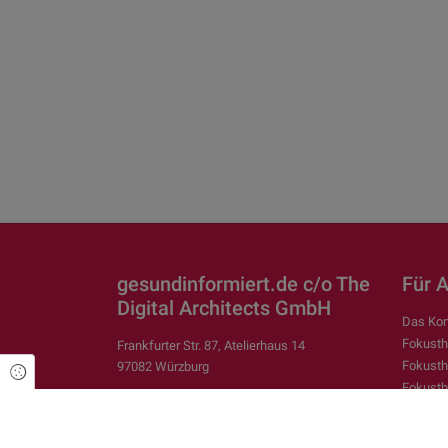
gesundinformiert.de c/o The
Für 
Digital Architects GmbH
Das Kon
Fokusth
Frankfurter Str. 87, Atelierhaus 14
Fokusth
97082 Würzburg
Cookie Einstellungen
Fokust
0931.452285822
Fokusth
kontakt@coco.one