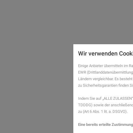
Wir verwenden Cook
Einige Anbieter übermitteln im
EWR (Drittlanddatenübermittlung
Ländern vergleichbar. Es besteht
zu Sicherheitsgarantien finden Si
Indem Sie auf „ALLE ZULASSEN“ 
TDDDG) sowie der anschließende
zu (Art 6 Abs. 1 lit. a. DSGVO).
Eine bereits erteilte Zustimmung