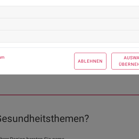
Gesund ernähren
Regelmäßig und ausreichend bewegen
Stress vermeiden
und eine gute Portion Gelassenheit
Habe ich ein erhöhtes Diabetes-Risiko?
Machen Sie den 
Mehr Gesundheitsinformationen zum Thema Diabetes find
um
AUSW
ABLEHNEN
ÜBERNE
 Gesundheitsthemen?