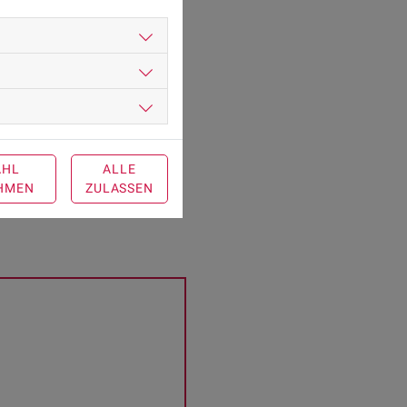
Test
.
en Sie hier.
AHL
ALLE
HMEN
ZULASSEN