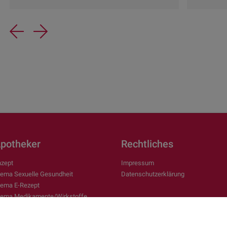
Previous
Next
Apotheker
Rechtliches
zept
Impressum
ema Sexuelle Gesundheit
Datenschutzerklärung
ema E-Rezept
hema Medikamente/Wirkstoffe
ema Arbeiten in der Apotheke