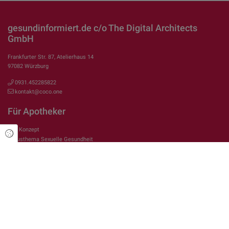
gesundinformiert.de c/o The Digital Architects
GmbH
Frankfurter Str. 87, Atelierhaus 14
97082 Würzburg
0931.452285822
kontakt@coco.one
Für Apotheker
Das Konzept
Cookie Einstellungen
Fokusthema Sexuelle Gesundheit
Fokusthema E-Rezept
Fokusthema Medikamente/Wirkstoffe
Fokusthema Arbeiten in der Apotheke
Rechtliches
Impressum
Datenschutzerklärung