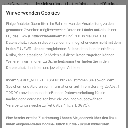
des Gewebes ist, der sich verändert hat, erfolgt ein kegelförmiges
Ausschneiden des Gebärmutterhalses, so kann ein eventueller
Wir verwenden Cookies
Tumor gleich komplett entfernt werden. Auch dieses Gewebe wird
auf Krebszellen untersucht. Sollte die Diagnose
Einige Anbieter übermitteln im Rahmen von der Verarbeitung zu den
genannten Zwecken möglicherweise Daten an Länder außerhalb der
Gebärmutterhalskrebs feststehen, sind weitere Untersuchungen
EU/ des EWR (Drittlanddatenübermittlung), z.B. in die USA. Das
nötig, um zu sehen, ob sich Metastasen gebildet haben. Außerdem
Datenschutzniveau in diesen Ländern ist möglicherweise nicht mit dem
sind weitere Operationen, eine Strahlentherapie oder Chemo- und
in den EU-/EWR-Ländern vergleichbar. Es besteht daher ein erhöhtes
andere medikamentöse Therapien möglich.
Risiko, dass staatliche Behörden auf diese Daten zugreifen können.
Impfung für Mädchen und Jungen
Weitere Informationen zu Sicherheitsgarantien finden Sie in den
zwischen 9 und 14 Jahren
Datenschutzrichtlinien des jeweiligen Anbieters.
Indem Sie auf „ALLE ZULASSEN“ klicken, stimmen Sie sowohl dem
Für Frauen ist es wichtig, die Möglichkeiten zur Früherkennung
Speichern und Abrufen von Informationen auf Ihrem Gerät (§ 25 Abs. 1
wahrzunehmen, damit eine Infektion mit HPV oder bereits
TDDDG) sowie der anschließenden Datenverarbeitung für die
verändertes Gewebe möglichst früh erkannt werden. Die Ständige
nachfolgend dargestellten bzw. die von Ihnen ausgewählten
Impfkommission (STIKO) empfiehlt außerdem allen Mädchen und
Verarbeitungszwecke zu (Art 6 Abs. 1 lit. a. DSGVO).
Jungen zwischen 9 und 14 Jahren eine HPV-Impfung. Diese sollte
idealerweise vor dem ersten Geschlechtsverkehr erfolgen. Wer die
Eine bereits erteilte Zustimmung können Sie jederzeit über den links
Impfung verpasst hat, kann sie bis zum 17. Lebensjahr nachholen.
unten eingeblendeten Cookie-Button für die Zukunft widerrufen.