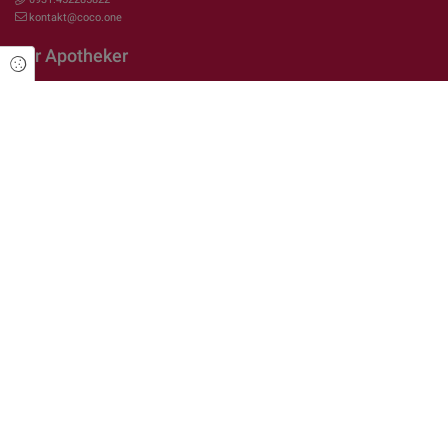
kontakt@coco.one
Für Apotheker
Cookie Einstellungen
Das Konzept
Fokusthema Sexuelle Gesundheit
Fokusthema E-Rezept
Fokusthema Medikamente/Wirkstoffe
Fokusthema Arbeiten in der Apotheke
Rechtliches
Impressum
Datenschutzerklärung
Über gesundinformiert.de
Auf gesundinformiert.de finden Sie aktuelle Beiträge rund um das Thema
Gesundheit und Wohlbefinden. Passend zu den Beiträgen stellen wir Ihnen den
Ansprechpartner aus Ihrer Region vor.