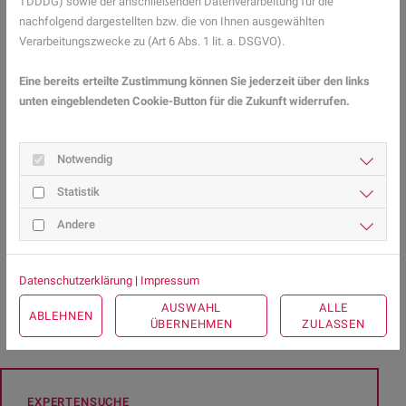
TDDDG) sowie der anschließenden Datenverarbeitung für die
geraten.
nachfolgend dargestellten bzw. die von Ihnen ausgewählten
Einen Plan schreiben: Schreiben Sie sich genau auf, was Sie in
Verarbeitungszwecke zu (Art 6 Abs. 1 lit. a. DSGVO).
welcher Reihenfolge am nächsten Tag erledigen wollen und
haken sie die erledigten Aufgaben ab. Es macht zufrieden, zu
Eine bereits erteilte Zustimmung können Sie jederzeit über den links
sehen, was man alles schon geschafft hat.
unten eingeblendeten Cookie-Button für die Zukunft widerrufen.
Teilerfolge erkennen: Für jeden Teil der Aufgabe, der erledigt
wurde, kann man sich belohnen und sich selbst loben. Das
gibt ein gutes Gefühl und motiviert, weitere Aufgaben
Notwendig
anzugehen.
Statistik
Andere
Mehr Gesundheitsinformationen zum Thema Stress finden 
Sie hier.
Datenschutzerklärung
|
Impressum
ZURÜCK ZUR ÜBERSICHT
AUSWAHL
ALLE
ABLEHNEN
ÜBERNEHMEN
ZULASSEN
EXPERTENSUCHE