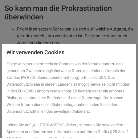
So kann man die Prokrastination
überwinden
Prioritäten setzen: Schreiben sie sich auf, welche Aufgabe, die
gerade ansteht, am wichtigsten ist. Diese sollte dann auch
zuerst erledigt werden.
Sofort beginnen: Setzen Sie sich eine Zeit, in der sie die
Wir verwenden Cookies
Aufgabe beginnen müssen.
Große Aufgabe in kleinere Aufgaben unterteilen: Manch eine
Einige Anbieter übermitteln im Rahmen von der Verarbeitung zu den
Aufgabe erscheint einfach so gewaltig, dass man sie immer
genannten Zwecken möglicherweise Daten an Länder außerhalb der
wieder aufschieben will, weil man sicher ist, dass sie gar nicht
EU/ des EWR (Drittlanddatenübermittlung), z.B. in die USA. Das
zu bewältigen ist. Der Trick: Die Aufgabe einfach in kleinere
Datenschutzniveau in diesen Ländern ist möglicherweise nicht mit dem
Bereiche unterteilen und sie nach der Reihe abarbeiten. Und
in den EU-/EWR-Ländern vergleichbar. Es besteht daher ein erhöhtes
ehe man es sich versieht, ist die ganze Aufgabe erledigt.
Risiko, dass staatliche Behörden auf diese Daten zugreifen können.
Das Unangenehme zuerst: Erledigen Sie erst das, auf was sie
Weitere Informationen zu Sicherheitsgarantien finden Sie in den
am wenigsten Lust haben. Wenn das geschafft ist, kommt
Datenschutzrichtlinien des jeweiligen Anbieters.
einem der Rest viel leichter vor.
Zeit geben: Aufgabe brauchen oft viel mehr Zeit, als eigentlich
Indem Sie auf „ALLE ZULASSEN“ klicken, stimmen Sie sowohl dem
vorher erwartet. Rechnen Sie genug Zeit ein, um die Aufgabe
Speichern und Abrufen von Informationen auf Ihrem Gerät (§ 25 Abs. 1
erledigen zu können, um nicht am Ende unter Druck zu