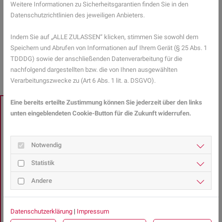
Weitere Informationen zu Sicherheitsgarantien finden Sie in den
Urlaub zu schaffen.
Datenschutzrichtlinien des jeweiligen Anbieters.
Mehr Gesundheitsinformationen zum Thema Stress finden Sie hier.
Indem Sie auf „ALLE ZULASSEN“ klicken, stimmen Sie sowohl dem
Speichern und Abrufen von Informationen auf Ihrem Gerät (§ 25 Abs. 1
ZURÜCK ZUR ÜBERSICHT
TDDDG) sowie der anschließenden Datenverarbeitung für die
nachfolgend dargestellten bzw. die von Ihnen ausgewählten
Verarbeitungszwecke zu (Art 6 Abs. 1 lit. a. DSGVO).
Eine bereits erteilte Zustimmung können Sie jederzeit über den links
unten eingeblendeten Cookie-Button für die Zukunft widerrufen.
EXPERTENSUCHE
Sie haben Fragen zu
Gesundheitsthemen?
Notwendig
Statistik
Gesundheits-Expertinnen und -Experten aus Ihrer Region
Andere
beraten Sie gerne.
Hier gelangen Sie zur Expertensuche.
Datenschutzerklärung
|
Impressum