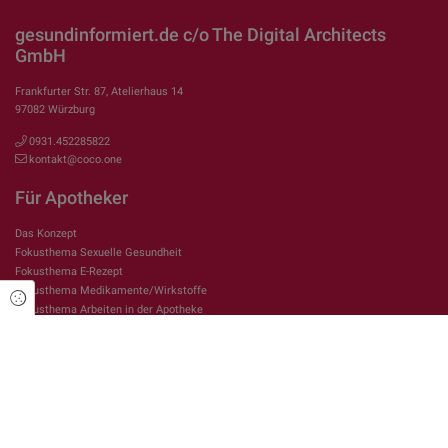
gesundinformiert.de c/o The Digital Architects
GmbH
Frankfurter Str. 87, Atelierhaus 14
97082 Würzburg
0931.452285822
kontakt@coco.one
Für Apotheker
Das Konzept
Fokusthema Sexuelle Gesundheit
Fokusthema E-Rezept
Fokusthema Medikamente/Wirkstoffe
Cookie Einstellungen
Fokusthema Arbeiten in der Apotheke
Rechtliches
Impressum
Datenschutzerklärung