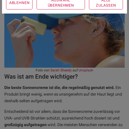
AUSWAHL
ALLE
ABLEHNEN
ÜBERNEHMEN
ZULASSEN
Foto von
Sarah Sheedy
auf
Unsplash
Was ist am Ende wichtiger?
Die beste Sonnencreme ist die, die regelmäßig genutzt wird.
Ein
Produkt bringt wenig, wenn es unangenehm auf der Haut liegt und
deshalb selten aufgetragen wird.
Entscheidend ist vor allem, dass die Sonnencreme zuverlässig vor
UVA- und UVB-Strahlen schützt, ausreichend hoch dosiert ist und
großzügig aufgetragen
wird. Die meisten Menschen verwenden zu