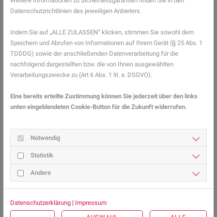
Weitere Informationen zu Sicherheitsgarantien finden Sie in den
Sonnenschutz: Was passt besser?
Datenschutzrichtlinien des jeweiligen Anbieters.
Ob chemischer oder mineralischer Sonnenschutz besser passt,
Indem Sie auf „ALLE ZULASSEN“ klicken, stimmen Sie sowohl dem
hängt stark von Hauttyp und Alltag ab.
Speichern und Abrufen von Informationen auf Ihrem Gerät (§ 25 Abs. 1
Bei empfindlicher Haut
TDDDG) sowie der anschließenden Datenverarbeitung für die
nachfolgend dargestellten bzw. die von Ihnen ausgewählten
Empfindliche oder gereizte Haut kommt oft gut mit mineralischem
Verarbeitungszwecke zu (Art 6 Abs. 1 lit. a. DSGVO).
Sonnenschutz zurecht. Besonders Sonnencreme mit Zinkoxid wird
häufig gewählt, weil sie als gut verträglich gilt.
Eine bereits erteilte Zustimmung können Sie jederzeit über den links
unten eingeblendeten Cookie-Button für die Zukunft widerrufen.
Auch für kleine Kinder werden oft mineralische Produkte genutzt.
Für den Alltag und das Gesicht
Notwendig
Im Alltag bevorzugen viele Menschen chemische Filter, weil die
Statistik
Produkte leicht wirken und sich angenehm verteilen lassen. Gerade
im Gesicht ist das einfach praktischer und angenehmer, wenn
Andere
Sonnencreme täglich genutzt wird.
Viele moderne Produkte ziehen schnell ein und lassen sich gut mit
Datenschutzerklärung
|
Impressum
Hautpflege oder Make-up kombinieren.