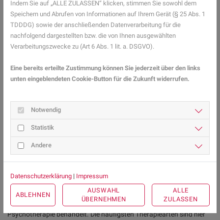
Indem Sie auf „ALLE ZULASSEN“ klicken, stimmen Sie sowohl dem
und -Expertinnen aus Ihrer Region beraten Sie 
Speichern und Abrufen von Informationen auf Ihrem Gerät (§ 25 Abs. 1
gerne. 
Hier gelangen Sie zur Expertensuche.
TDDDG) sowie der anschließenden Datenverarbeitung für die
nachfolgend dargestellten bzw. die von Ihnen ausgewählten
Verarbeitungszwecke zu (Art 6 Abs. 1 lit. a. DSGVO).
Verwandte Angststörungen und
Phobien
Eine bereits erteilte Zustimmung können Sie jederzeit über den links
unten eingeblendeten Cookie-Button für die Zukunft widerrufen.
Wie viele Angststörungen kann Emetophobie gepaart mit
depressiven Erkrankungen auftreten. Der Aspekt der Kontrolle kann
sich ähnlich zu
Zwangsstörungen
darstellen. Das Einschränken des
Notwendig
Essverhaltens kann
als Essstörung falsch diagnostiziert
werden
Statistik
oder auch tatsächlich zu einer Anorexie führen.
Andere
Emetophobie loswerden: Therapie und
Übungen
Datenschutzerklärung
|
Impressum
Emetophobie Therapie
AUSWAHL
ALLE
ABLEHNEN
ÜBERNEHMEN
ZULASSEN
Angststörungen werden in der Regel im Rahmen einer
Psychotherapie behandelt. Die häufigsten Therapiearten sind hier