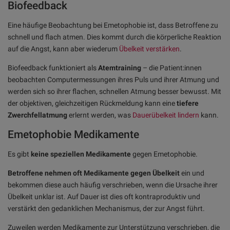
Biofeedback
Eine häufige Beobachtung bei Emetophobie ist, dass Betroffene zu
schnell und flach atmen. Dies kommt durch die körperliche Reaktion
auf die Angst, kann aber wiederum
Übelkeit verstärken
.
Biofeedback funktioniert als
Atemtraining
– die Patient:innen
beobachten Computermessungen ihres Puls und ihrer Atmung und
werden sich so ihrer flachen, schnellen Atmung besser bewusst. Mit
der objektiven, gleichzeitigen Rückmeldung kann eine
tiefere
Zwerchfellatmung
erlernt werden, was
Dauerübelkeit lindern
kann.
Emetophobie Medikamente
Es gibt
keine speziellen Medikamente
gegen Emetophobie.
Betroffene nehmen oft Medikamente gegen Übelkeit
ein und
bekommen diese auch häufig verschrieben, wenn die Ursache ihrer
Übelkeit unklar ist. Auf Dauer ist dies oft kontraproduktiv und
verstärkt den gedanklichen Mechanismus, der zur Angst führt.
Zuweilen werden Medikamente zur Unterstützung verschrieben, die