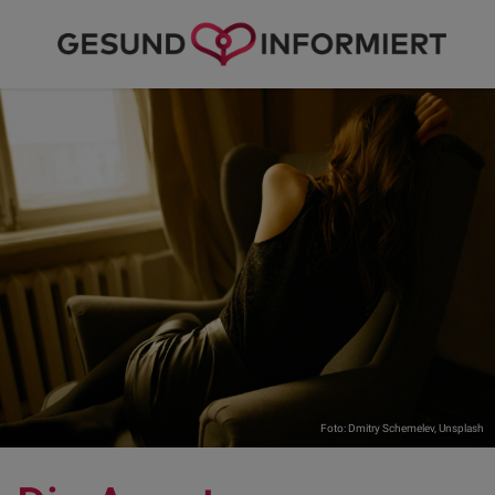
Foto:
Dmitry Schemelev
,
Unsplash