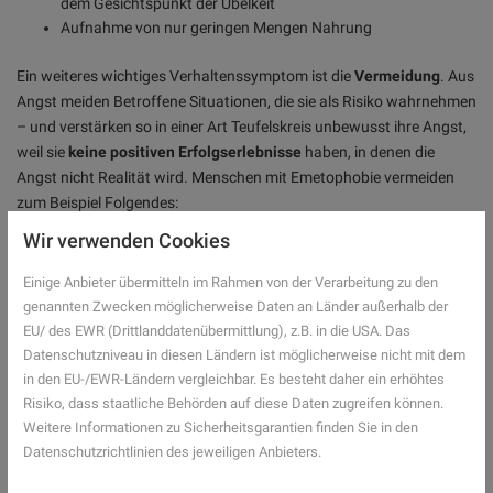
dem Gesichtspunkt der Übelkeit
Aufnahme von nur geringen Mengen Nahrung
Ein weiteres wichtiges Verhaltenssymptom ist die
Vermeidung
. Aus
Angst meiden Betroffene Situationen, die sie als Risiko wahrnehmen
– und verstärken so in einer Art Teufelskreis unbewusst ihre Angst,
weil sie
keine positiven Erfolgserlebnisse
haben, in denen die
Angst nicht Realität wird. Menschen mit Emetophobie vermeiden
zum Beispiel Folgendes:
Wir verwenden Cookies
Reisen oder Freizeitaktivitäten
Essen im Restaurant, oder starke Einschränkung von Essen
Einige Anbieter übermitteln im Rahmen von der Verarbeitung zu den
generell
genannten Zwecken möglicherweise Daten an Länder außerhalb der
Events, bei denen
Alkohol getrunken
wird
EU/ des EWR (Drittlanddatenübermittlung), z.B. in die USA. Das
Schwangerschaft (vermieden oder beendet)
Datenschutzniveau in diesen Ländern ist möglicherweise nicht mit dem
Narkose trotz medizinischer Notwendigkeit
in den EU-/EWR-Ländern vergleichbar. Es besteht daher ein erhöhtes
Risiko, dass staatliche Behörden auf diese Daten zugreifen können.
Weitere Informationen zu Sicherheitsgarantien finden Sie in den
Sie haben Fragen zum Thema Emetophobie oder 
Datenschutzrichtlinien des jeweiligen Anbieters.
Psyche im Allgemeinen? Gesundheits-Experten 