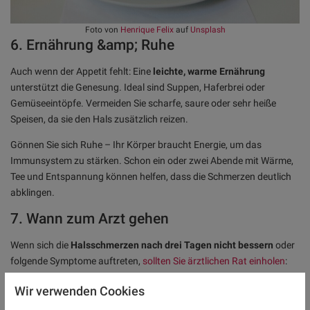
Foto von
Henrique Felix
auf
Unsplash
6. Ernährung &amp; Ruhe
Auch wenn der Appetit fehlt: Eine
leichte, warme Ernährung
unterstützt die Genesung. Ideal sind Suppen, Haferbrei oder
Gemüseeintöpfe. Vermeiden Sie scharfe, saure oder sehr heiße
Speisen, da sie den Hals zusätzlich reizen.
Gönnen Sie sich Ruhe – Ihr Körper braucht Energie, um das
Immunsystem zu stärken. Schon ein oder zwei Abende mit Wärme,
Tee und Entspannung können helfen, dass die Schmerzen deutlich
abklingen.
7. Wann zum Arzt gehen
Wenn sich die
Halsschmerzen nach drei Tagen nicht bessern
oder
folgende Symptome auftreten,
sollten Sie ärztlichen Rat einholen
:
Fieber, Ohrenschmerzen oder geschwollene Lymphknoten
Wir verwenden Cookies
Eiterbeläge auf den Mandeln