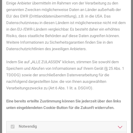
Starke Schluckbeschwerden oder Atemnot
Einige Anbieter übermitteln im Rahmen von der Verarbeitung zu den
In solchen Fällen kann eine bakterielle Infektion (z. B.
genannten Zwecken möglicherweise Daten an Länder außerhalb der
Mandelentzündung) vorliegen, die möglicherweise eine gezielte
EU/ des EWR (Drittlanddatenübermittlung), z.B. in die USA. Das
Datenschutzniveau in diesen Ländern ist möglicherweise nicht mit dem
Behandlung erfordert.
in den EU-/EWR-Ländern vergleichbar. Es besteht daher ein erhöhtes
Besser schlafen trotz Halsschmerzen
Risiko, dass staatliche Behörden auf diese Daten zugreifen können.
Weitere Informationen zu Sicherheitsgarantien finden Sie in den
Kopf leicht erhöht lagern
Datenschutzrichtlinien des jeweiligen Anbieters.
Lagern Sie Ihren Oberkörper beim Schlafen leicht erhöht – das
Indem Sie auf „ALLE ZULASSEN“ klicken, stimmen Sie sowohl dem
mindert den Rückfluss von Magensäure
und sorgt dafür, dass sich
Speichern und Abrufen von Informationen auf Ihrem Gerät (§ 25 Abs. 1
keine Flüssigkeit im Halsraum sammelt.
TDDDG) sowie der anschließenden Datenverarbeitung für die
nachfolgend dargestellten bzw. die von Ihnen ausgewählten
Durch die Nase atmen
Verarbeitungszwecke zu (Art 6 Abs. 1 lit. a. DSGVO).
Wenn Sie nachts durch den Mund atmen, trocknet der Hals aus.
Eine
Nasenspülung oder Nasensalbe
vor dem Schlafengehen kann
Eine bereits erteilte Zustimmung können Sie jederzeit über den links
unten eingeblendeten Cookie-Button für die Zukunft widerrufen.
helfen, die Nasenatmung zu erleichtern.
Rauch und Alkohol meiden
Notwendig
Beides reizt die Schleimhäute und verschlimmert die Beschwerden.