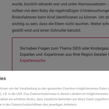
wurde, kürzlich erkrankt war und unter Atemaussetzern - 
sollten mit dem Baby die regelmäßigen U-Untersuchung
Risikofaktoren beim Kind identifizieren zu können. Um d
wichtig zu sein, dass die Eltern nicht rauchen. Weiter sc
gestillt wird und einen Schnuller benutzt.
Sie haben Fragen zum Thema SIDS oder Kindergesu
Experten und -Expertinnen aus Ihrer Region beraten S
Expertensuche.
Ursachen für den plötzlichen Kin
ies
geklärt
 Rahmen von der Verarbeitung zu den genannten Zwecken möglicherweise Daten 
), z.B. in die USA. Das Datenschutzniveau in diesen Ländern ist möglicherweise
Eine tatsächliche Ursache für den plötzlichen Kindstod is
 daher ein erhöhtes Risiko, dass staatliche Behörden auf diese Daten zugreife
allerdings scheint die Atmung dabei eine Rolle zu spiel
e in den Datenschutzrichtlinien des jeweiligen Anbieters.