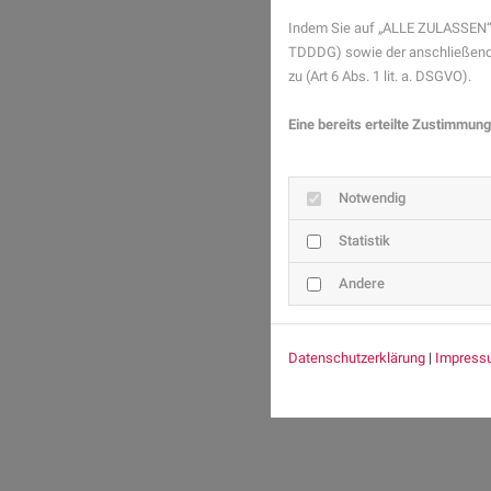
Indem Sie auf „ALLE ZULASSEN“ 
TDDDG) sowie der anschließende
zu (Art 6 Abs. 1 lit. a. DSGVO).
Eine bereits erteilte Zustimmung
Notwendig
Statistik
Andere
Datenschutzerklärung
|
Impress