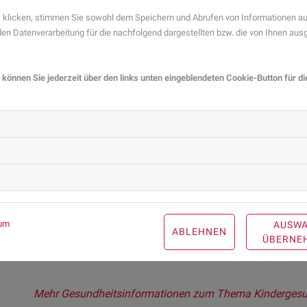
nur unregelmäßig funktioniert. Einige Säuglinge, die an 
klicken, stimmen Sie sowohl dem Speichern und Abrufen von Informationen auf
Sauerstoffgehalt im Blut. Andere Studien gehen davon a
n Datenverarbeitung für die nachfolgend dargestellten bzw. die von Ihnen au
SIDS haben, können diese aber nicht näher definieren. U
verstorbenen Säugling durch eine Obduktion, um andere
 können Sie jederzeit über den links unten eingeblendeten Cookie-Button für d
Reanimation, wenn das Kind nic
Die meisten Kinder, die an SIDS versterben, tun das unb
dass das Baby nicht mehr atmet, müssen sie umgehend 
beginnen. Wie auch bei Erwachsenen besteht diese au
Herzdruckmassage. Beginnend mit 5 Atemspenden folg
zwei Atemspenden. Im Muster 30-2 sollte die Reanimation
eintrifft. Einen Erste-Hilfe-Kurs für Kinder zu besuchen, k
um
AUSW
ABLEHNEN
Situationen, in denen das Leben des Kindes gefährdet ist
ÜBERNE
Mehr Gesundheitsinformationen zum Thema Kindergesund