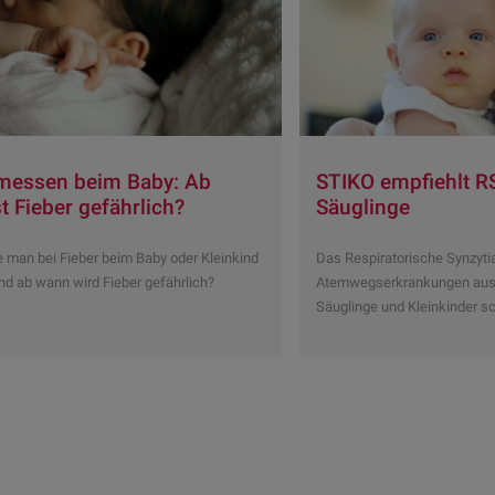
 messen beim Baby: Ab
STIKO empfiehlt R
t Fieber gefährlich?
Säuglinge
e man bei Fieber beim Baby oder Kleinkind
Das Respiratorische Synzytia
nd ab wann wird Fieber gefährlich?
Atemwegserkrankungen aus, 
Säuglinge und Kleinkinder s