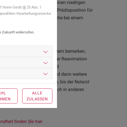
SIDS verstorben sind, hatten einen niedrigen
 Ihrem Gerät (§ 25 Abs. 1
us, dass manche Babys eine Prädisposition für
sgewählten Verarbeitungszwecke
ntersucht wird die Todesursache bei einem
 Ursachen auszuschließen.
ie Zukunft widerrufen.
ht mehr atmet
emerkt im Schlaf. Wenn die Eltern bemerken,
den Notruf wählen und mit der Reanimation
s Mund-zu-Mund-Beatmung und
en 30 Herzdruckmassagen und dann weitere
 weiter durchgeführt werden, bis der Notarzt
ann den Eltern hier helfen - auch in anderen
AHL
ALLE
.
HMEN
ZULASSEN
heit finden Sie hier.