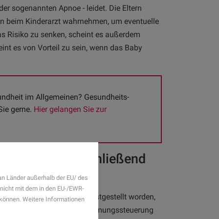
der sogenannten Apnoe - leidet. Die Eltern
en beim Kinderarzt wahrnehmen, um eventuelle
as Risiko zu senken, scheint es außerdem
heint es von Vorteil zu sein, wenn das Baby
ndheit im Allgemeinen? Gesundheits-
ie gerne. 
Hier gelangen Sie zur 
dstod nicht abschließend
an Länder außerhalb der EU/ des
 nicht mit dem in den EU-/EWR-
t zwar noch nicht konkret festgestellt worden,
n können. Weitere Informationen
en. Es könnte sein, dass die Atmungssteuerung