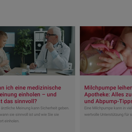
n ich eine medizinische
Milchpumpe leihen
einung einholen – und
Apotheke: Alles zu
t das sinnvoll?
und Abpump-Tipp
 ärztliche Meinung kann Sicherheit geben.
Eine Milchpumpe kann in viel
wann sie sinnvoll ist und wie Sie sie
wertvolle Unterstützung für s
rt einholen.