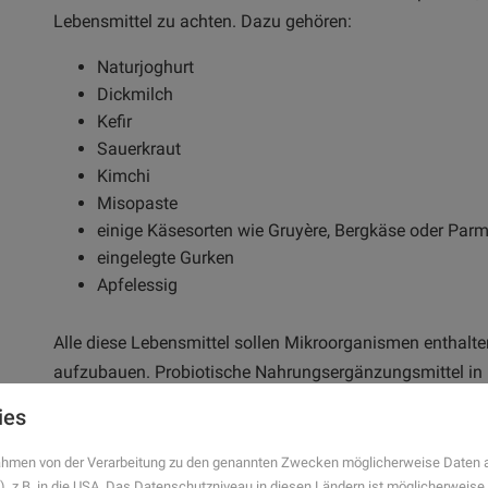
Lebensmittel zu achten. Dazu gehören:
Naturjoghurt
Dickmilch
Kefir
Sauerkraut
Kimchi
Misopaste
einige Käsesorten wie Gruyère, Bergkäse oder Par
eingelegte Gurken
Apfelessig
Alle diese Lebensmittel sollen Mikroorganismen enthalt
aufzubauen. Probiotische Nahrungsergänzungsmittel in
enthalten lebensfähige Mikroorganismen, die im Körper a
ies
Lebensmitteln wie Joghurt zusätzlich Probiotika zugeset
damit, dass dies die Laktoseverdauung fördert. Denn d
 Rahmen von der Verarbeitung zu den genannten Zwecken möglicherweise Daten 
), z.B. in die USA. Das Datenschutzniveau in diesen Ländern ist möglicherweise