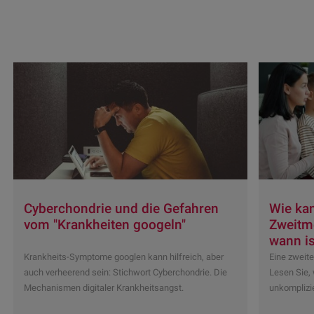
Cyberchondrie und die Gefahren
Wie kan
vom "Krankheiten googeln"
Zweitm
wann is
Krankheits-Symptome googlen kann hilfreich, aber
Eine zweite
auch verheerend sein: Stichwort Cyberchondrie. Die
Lesen Sie, 
Mechanismen digitaler Krankheitsangst.
unkomplizie