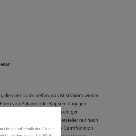
mesan
en, die dem Darm helfen, das Mikrobiom wieder
 Form von Pulvern oder Kapseln dagegen
ktiviert werden. Auch werden einigen
zt. Doch werben dürfen die Hersteller nur noch
ass das Immunsystem oder die Darmfunktion
an Länder außerhalb der EU/ des
 nicht mit dem in den EU-/EWR-