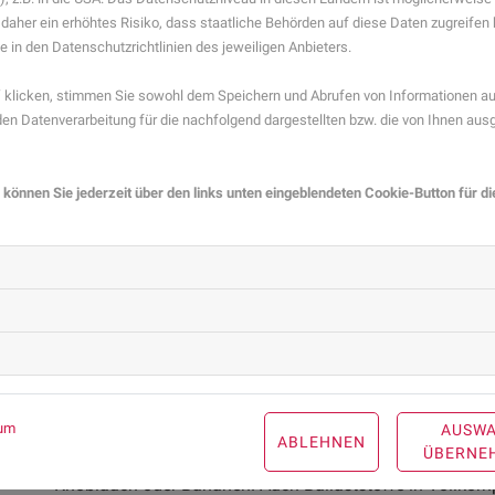
tatsächlich verbessert werden, wenn nach der Einnahme
 daher ein erhöhtes Risiko, dass staatliche Behörden auf diese Daten zugreife
werden, konnte bisher nicht ausreichend bewiesen werd
e in den Datenschutzrichtlinien des jeweiligen Anbieters.
klicken, stimmen Sie sowohl dem Speichern und Abrufen von Informationen auf
Sie haben Fragen zum Thema Probiotika? Gesundheit
n Datenverarbeitung für die nachfolgend dargestellten bzw. die von Ihnen au
Region beraten Sie gerne. 
Hier gelangen Sie zur Exp
 können Sie jederzeit über den links unten eingeblendeten Cookie-Button für d
Ausgewogene Ernährung unterst
Im Gegenteil - laut einer Studie scheint es bestimmten 
nach der Einnahme von Antibiotika zu sich zu nehmen. D
bei der Gruppe, die Probiotika zu sich nahm, erholte si
Um das Mikrobiom im Gleichgewicht zu halten - sei es n
allgemein - reicht in den meisten Fällen eine ausgewoge
Lebensmittel beinhalten, die nicht nur Probiotika, sonder
um
AUSW
ABLEHNEN
den Darmbakterien als Nahrung. Enthalten sind sie unte
ÜBERNE
Knoblauch oder Bananen. Auch Ballaststoffe in Vollkor