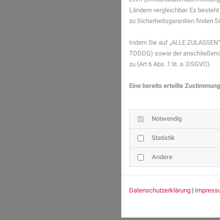
Ländern vergleichbar. Es besteht
zu Sicherheitsgarantien finden Si
Indem Sie auf „ALLE ZULASSEN“ 
TDDDG) sowie der anschließende
zu (Art 6 Abs. 1 lit. a. DSGVO).
Eine bereits erteilte Zustimmung
Notwendig
Statistik
Andere
Datenschutzerklärung
|
Impress