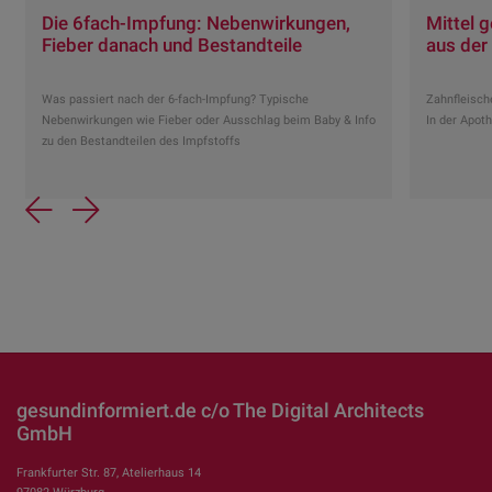
Die 6fach-Impfung: Nebenwirkungen,
Mittel 
Fieber danach und Bestandteile
aus der 
Was passiert nach der 6-fach-Impfung? Typische
Zahnfleisch
Nebenwirkungen wie Fieber oder Ausschlag beim Baby & Info
In der Apot
zu den Bestandteilen des Impfstoffs
Previous
Next
gesundinformiert.de c/o The Digital Architects
GmbH
Frankfurter Str. 87, Atelierhaus 14