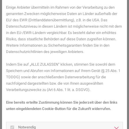
Der Wirkstoff in Buscopan kann den Augeninnendruck erhöhen,
Einige Anbieter übermitteln im Rahmen von der Verarbeitung zu den
deshalb sollte es bei Patienten mit einem Glaukom nicht
genannten Zwecken möglicherweise Daten an Länder außerhalb der
angewendet werden. Außerdem sollte Buscopan nicht
EU/ des EWR (Drittlanddatenübermittlung), z.B. in die USA. Das
eingenommen werden, wenn der Patient an einem grünen Star, an
Datenschutzniveau in diesen Ländern ist möglicherweise nicht mit dem
Muskelschwäche oder einer Aufweitung des Dickdarms, an einem
in den EU-/EWR-Ländern vergleichbar. Es besteht daher ein erhöhtes
verengten Verdauungstrackt oder verengten Harnwegen leidet.
Risiko, dass staatliche Behörden auf diese Daten zugreifen können.
Kinder unter 6 Jahren sollten Buscopan oder Buscopan plus
Weitere Informationen zu Sicherheitsgarantien finden Sie in den
ebenfalls nicht einnehmen. Buscopan verträgt sich nicht mit einigen
Datenschutzrichtlinien des jeweiligen Anbieters.
anderen Medikamenten. Die Einnahme sollte mit dem Arzt abgeklärt
werden, wenn gleichzeitig folgendes eingenommen wird:
Indem Sie auf „ALLE ZULASSEN“ klicken, stimmen Sie sowohl dem
Antihistaminika, Antidepressiva, brochenerweiternde Medikamente
Speichern und Abrufen von Informationen auf Ihrem Gerät (§ 25 Abs. 1
oder andere Medikamente gegen Asthma. In der Schwangerschaft
TDDDG) sowie der anschließenden Datenverarbeitung für die
oder Stillzeit sollte Buscopan nur in Absprache mit Ärztin oder Arzt
nachfolgend dargestellten bzw. die von Ihnen ausgewählten
eingenommen werden.
Verarbeitungszwecke zu (Art 6 Abs. 1 lit. a. DSGVO).
Mehr Gesundheitsinformationen zum Thema
Eine bereits erteilte Zustimmung können Sie jederzeit über den links
Medikamente/Wirkstoffe finden Sie hier.
unten eingeblendeten Cookie-Button für die Zukunft widerrufen.
ZURÜCK ZUR ÜBERSICHT
Notwendig