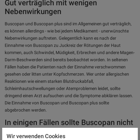
Gut verträglich mit wenigen
Nebenwirkungen
Buscopan und Buscopan plus sind im Allgemeinen gut verträglich,
es können allerdings - wie bei jedem Medikament - unerwünschte
Nebenwirkungen auftreten. Gelegentlich kann es nach der
Einnahme von Buscopan zu Juckreiz der Rötungen der Haut
kommen, auch Schwindel, Müdigkeit, Erbrechen und andere Magen-
Darm-Beschwerden sind bereits beobachtet worden. In seltenen
Fällen haben die Patienten nach der Einnahme verschwommen
gesehen oder litten unter Kopfschmerzen. Wer unter allergischen
Reaktionen wie einem starken Blutdruckabfall,
Schleimhautschwellungen oder Atemproblemen leidet, sollte
dringend einen Arzt aufsuchen und die Symptome abklären lassen.
Die Einnahme von Buscopan und Buscopan plus sollte
abgebrochen werden.
In einigen Fällen sollte Buscopan nicht
eingenommen werden
Wir verwenden Cookies