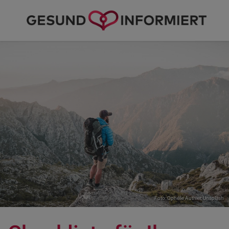
Foto:
Ophélie Authier
,
Unsplash