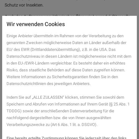
Schutz vor Insekten.
Auch das Auftragen von ätherischen Ölen wie Lavendel, Citronella,
Melisse, oder Eukalyptus kann hilfreich sein. Im Falle, dass es
Wir verwenden Cookies
dennoch zu unangenehmen Stichen kommt, empfiehlt es sich,
Einige Anbieter übermitteln im Rahmen von der Verarbeitung zu den
Salben dabei zu haben, die die Schwellung lindern.
genannten Zwecken möglicherweise Daten an Länder außerhalb der
Auch diese Dinge sollten Teil ihrer Ausrüstung für den Wanderurlaub
EU/ des EWR (Drittlanddatenübermittlung), z.B. in die USA. Das
sein:
Datenschutzniveau in diesen Ländern ist möglicherweise nicht mit dem
in den EU-/EWR-Ländern vergleichbar. Es besteht daher ein erhöhtes
Insektenschutzspray
Risiko, dass staatliche Behörden auf diese Daten zugreifen können.
Insektenstich Salbe
Weitere Informationen zu Sicherheitsgarantien finden Sie in den
Pflaster, Bandagen und Verbandsmaterial
Datenschutzrichtlinien des jeweiligen Anbieters.
Schmerztabletten
Blasenpflaster in verschiedenen Größen
Indem Sie auf „ALLE ZULASSEN“ klicken, stimmen Sie sowohl dem
Sonnencreme mit LFS 50
Speichern und Abrufen von Informationen auf Ihrem Gerät (§ 25 Abs. 1
Lippenpflege mit Sonnenschutz
TDDDG) sowie der anschließenden Datenverarbeitung für die
After-Sun Gel für Sonnenbrand
nachfolgend dargestellten bzw. die von Ihnen ausgewählten
Sportsalbe
Verarbeitungszwecke zu (Art 6 Abs. 1 lit. a. DSGVO).
Pinzette
Persönliche Medikamente
Eine bereits erteilte Zustimmung können Sie jederzeit über den links