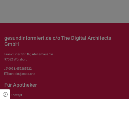
gesundinformiert.de c/o The Digital Architects
GmbH
Frankfurter Str. 87, Atelierhaus 14
97082 Würzburg
0931.452285822
kontakt@coco.one
Für Apotheker
Cookie Einstellungen
Das Konzept
Fokusthema Sexuelle Gesundheit
Fokusthema E-Rezept
Fokusthema Medikamente/Wirkstoffe
Fokusthema Arbeiten in der Apotheke