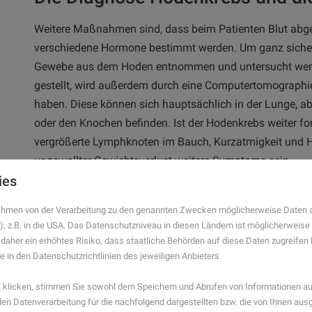
Weitere Maßnahmen sind, dass beim Patienten Blut ab
verschiedene Hormone bestimmt werden. Um ganz sicher
Gewebe aus dem Hoden entnommen und untersucht werd
gestellt, wird außerdem durch eine Computertomographie 
haben. Diese können sich hauptsächlich in der Lunge, ab
oder den Knochen befinden. Ist der Hodenkrebs weiter f
vergrößerte Lymphknoten im Bauch, Kurzatmigkeit und 
ungewollter Gewichtsverlust weitere Symptome sein.
ies
Die richtige Behandlung
 Rahmen von der Verarbeitung zu den genannten Zwecken möglicherweise Daten 
Wird der Hodenkrebs frühzeitig festgestellt, stehen die H
), z.B. in die USA. Das Datenschutzniveau in diesen Ländern ist möglicherweise
 daher ein erhöhtes Risiko, dass staatliche Behörden auf diese Daten zugreife
kommt es auch darauf an, um welche Art Tumor es sich
e in den Datenschutzrichtlinien des jeweiligen Anbieters.
als Nicht-Seminome. Behandelt wird Hodenkrebs durch ei
eine Chemotherapie sind je nach Stadium und Art des Tum
klicken, stimmen Sie sowohl dem Speichern und Abrufen von Informationen auf
die richtige Methode. Ursachen für den Hodenkrebs sind b
n Datenverarbeitung für die nachfolgend dargestellten bzw. die von Ihnen au