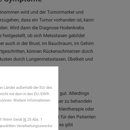
genommen wird und der Tumormarker und
zugehen, dass ein Tumor vorhanden ist, kann
en. Wird dann die Diagnose Hodenkrebs
festgestellt, ob sich Metastasen gebildet
er auch in der Brust, im Bauchraum, im Gehirn
ortgeschritten, können Rückenschmerzen durch
Husten durch Lungenmetastasen, Übelkeit und
an Länder außerhalb der EU/ des
eilungschancen der Patienten gut. Allerdings
 nicht mit dem in den EU-/EWR-
n können. Weitere Informationen
 handelt: Seminome sind besser zu behandeln
ne Operation, auch eine Strahlentherapie oder
ors möglich. Der Arzt findet für den Patienten
 Ihrem Gerät (§ 25 Abs. 1
is heute nicht bekannt, aber es gibt
sgewählten Verarbeitungszwecke