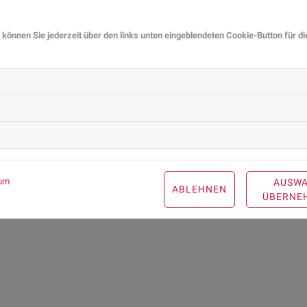
Risikofaktoren wie den Hodenhochstand, eine Fehlanlag
Überschuss in der Schwangerschaft, äußere Einflüsse u
 können Sie jederzeit über den links unten eingeblendeten Cookie-Button für d
Folgen für die Fruchtbarkeit
Gedanken machen sich Patienten mit Hodenkrebs häufig ü
nur von einseitigem Hodenkrebs betroffen. Der andere, g
zu erhalten. Es ist jedoch angeraten, die Fruchtbarkeit be
ist sie bereits vorher beeinträchtigt, sollte überlegt wer
dann für eine künstliche Befruchtung verwendet werden.
um
AUSW
ABLEHNEN
ÜBERNE
Mehr allgemeine Gesundheitsinformationen finden Sie hi