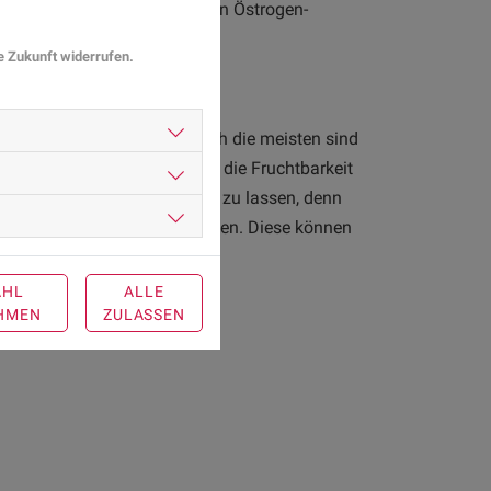
e der Harnröhrenmündung, ein Östrogen-
nd genetische Faktoren.
ie Zukunft widerrufen.
ber ihre Fruchtbarkeit. Doch die meisten sind
esunde Hoden reicht aus, um die Fruchtbarkeit
reits vor der Operation testen zu lassen, denn
den, Spermien einfrieren zu lassen. Diese können
AHL
ALLE
HMEN
ZULASSEN
er.