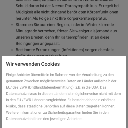
Schuld daran ist der Nervus Parasympathikus. Er regelt bei
Müdigkeit alle nicht dringend benötigten Körperfunktionen
herunter. Als Folge sinkt Ihre Körperkerntemperatur.
Stammen Sie aus einer Region, in der im Winter klirrende
Minusgrade herrschen, frieren Sie weniger als jemand aus
unseren Breiten, denn Ihr Kälteempfinden ist an diese
Bedingungen angepasst.
Bestimmte Erkrankungen (Infektionen) sorgen ebenfalls
dafür, dass man stärker friert.
Sogar die Lebensweise und Stimmungen können das
Wir verwenden Cookies
Kälteempfinden beeinflussen. Forscher fanden heraus, dass
Menschen leichter frieren, wenn sie sozial isoliert leben oder
Einige Anbieter übermitteln im Rahmen von der Verarbeitung zu den
an Depressionen leiden.
genannten Zwecken möglicherweise Daten an Länder außerhalb der
Was Sie gegen Kälteempfindlichkeit tun
EU/ des EWR (Drittlanddatenübermittlung), z.B. in die USA. Das
können
Datenschutzniveau in diesen Ländern ist möglicherweise nicht mit dem
in den EU-/EWR-Ländern vergleichbar. Es besteht daher ein erhöhtes
Leiden Sie unter Ihrer Kälteempfindlichkeit, gibt es durchaus ein
Risiko, dass staatliche Behörden auf diese Daten zugreifen können.
paar Dinge, die Sie unternehmen können. Um die Blutgefäße an
Weitere Informationen zu Sicherheitsgarantien finden Sie in den
kältere Temperaturen und Temperaturschwankungen zu gewöhnen,
Datenschutzrichtlinien des jeweiligen Anbieters.
gehen Sie regelmäßig in die Sauna oder machen Sie zu Hause