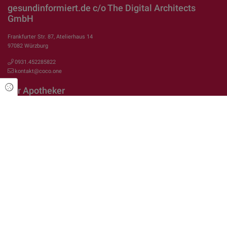
gesundinformiert.de c/o The Digital Architects
GmbH
Frankfurter Str. 87, Atelierhaus 14
97082 Würzburg
0931.452285822
kontakt@coco.one
Cookie Einstellungen
Für Apotheker
Das Konzept
Fokusthema Sexuelle Gesundheit
Fokusthema E-Rezept
Fokusthema Medikamente/Wirkstoffe
Fokusthema Arbeiten in der Apotheke
Rechtliches
Impressum
Datenschutzerklärung