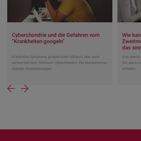
Cyberchondrie und die Gefahren vom
Wie kan
"Krankheiten googeln"
Zweitme
das sinn
Krankheits-Symptome googlen kann hilfreich, aber auch
Eine zweite
verheerend sein: Stichwort Cyberchondrie. Die Mechanismen
Sie, wann si
digitaler Krankheitsangst.
einholen.
Previous
Next